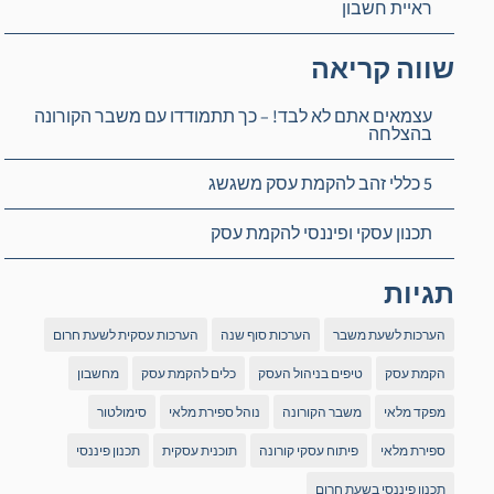
ראיית חשבון
שווה קריאה
עצמאים אתם לא לבד! – כך תתמודדו עם משבר הקורונה
בהצלחה
5 כללי זהב להקמת עסק משגשג
תכנון עסקי ופיננסי להקמת עסק
תגיות
הערכות לשעת משבר
הערכות סוף שנה
הערכות עסקית לשעת חרום
הקמת עסק
טיפים בניהול העסק
כלים להקמת עסק
מחשבון
מפקד מלאי
משבר הקורונה
נוהל ספירת מלאי
סימולטור
ספירת מלאי
פיתוח עסקי קורונה
תוכנית עסקית
תכנון פיננסי
תכנון פיננסי בשעת חרום