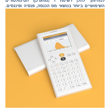
לנוחיותך להלן רשימת 7 (מתעדכן) הסימולטורים
השימושיים ביותר בנושאי מס הכנסה, פנסיה ופיננסים.