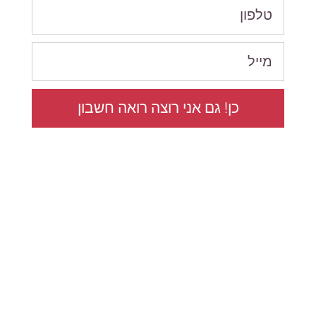
כן! גם אני רוצה רואה חשבון
077-7650056
הערבה 1, גבעת שמואל (בניין SIV, קומה 5)
office@shamalov.co.il