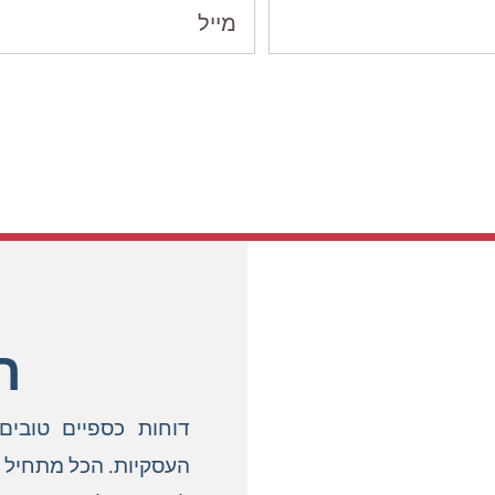
הערבה 1, גבעת שמואל
office@shamalov.co.il
 SIV, קומה 5)
ר
דוחות כספיים טובים
העסקיות. הכל מתחיל 