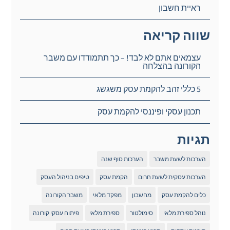
ראיית חשבון
שווה קריאה
עצמאים אתם לא לבד! – כך תתמודדו עם משבר
הקורונה בהצלחה
5 כללי זהב להקמת עסק משגשג
תכנון עסקי ופיננסי להקמת עסק
תגיות
הערכות לשעת משבר
הערכות סוף שנה
הערכות עסקית לשעת חרום
הקמת עסק
טיפים בניהול העסק
כלים להקמת עסק
מחשבון
מפקד מלאי
משבר הקורונה
נוהל ספירת מלאי
סימולטור
ספירת מלאי
פיתוח עסקי קורונה