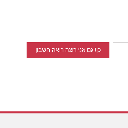
סקית?
כן! גם אני רוצה רואה חשבון
יעקב שמאלוב - רואה
חשבון בגישה עסקית