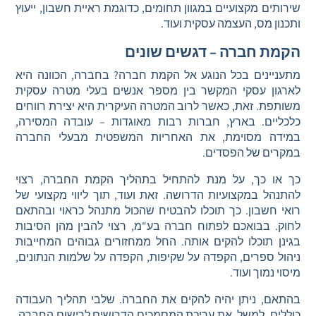
שירותים מקצועיים במגוון תחומים, כדוגמת ראיית חשבון, ייעוץ
ותכנון מס, העצמה עסקית ועוד.
הקמת חברה – דגשים שונים
מתעניינים בכל הנוגע אל הקמת חברה? בחברה, הכוונה היא
לארגון עסקי המקשר בין מספר אנשים בעלי מטרה עסקית
משותפת. זאת, כאשר לרוב המטרה העיקרית היא יצירת רווחים
כלכליים. בארץ, חברות רבות מאוגדות – עובדה המסירה,
במידה מסוימת, את האחריות המשפטית מבעלי החברה
במקרים של הפסדים.
כך או כך, על מנת להתחיל בתהליך הקמת החברה, רצוי
להתנהל במקצועיות הדרושה. זאת ועוד, תוך ליווי מקצועי של
רואי חשבון. כך תוכלו להבטיח שהכול מתנהל כראוי ובהתאם
לחוק. בבואכם לפתוח חברה בע"מ, רצוי להבין מהן הסיבות
בגינן תוכלו להקים אותה. החל ממחזורים גבוהים המחייבות
ניהול ספרים, הקפדה על שקיפות, הקפדה על שלמות הנתונים,
מיסוי נמוך ועוד.
בהתאם, ניתן יהיה להקים את החברה. שלבי תהליך העבודה
כוללים, למשל, את עריכת המסמכים הדרושים לרישום החברה,