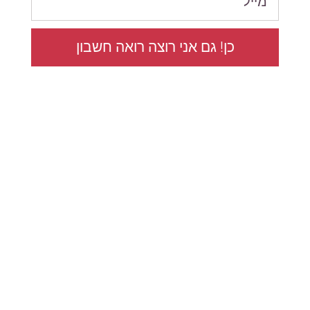
כן! גם אני רוצה רואה חשבון
077-7650056
הערבה 1, גבעת שמואל (בניין SIV, קומה 5)
office@shamalov.co.il